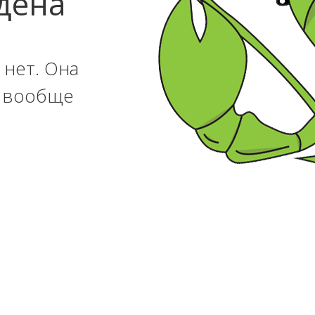
дена
 нет. Она
и вообще