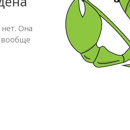
дена
 нет. Она
и вообще