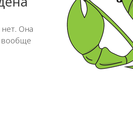
дена
 нет. Она
и вообще