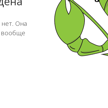
дена
 нет. Она
и вообще