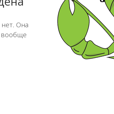
дена
 нет. Она
и вообще