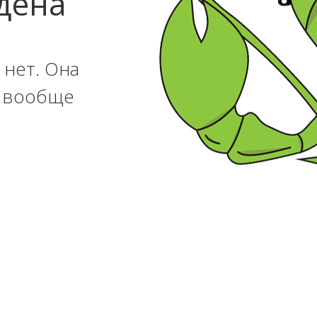
дена
 нет. Она
и вообще