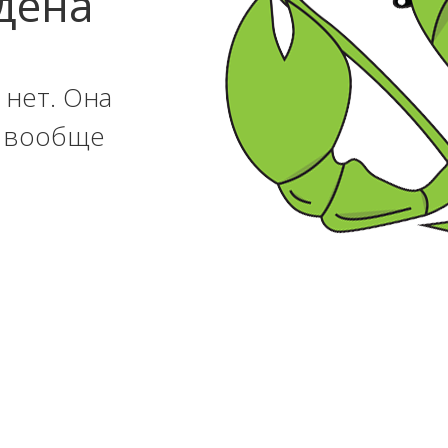
дена
 нет. Она
и вообще